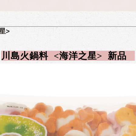
星>
川島火鍋料
<海洋之星>
新品